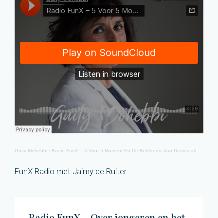
Guity Mohebbi
·
Radio FunX – 5 Voor 5 Moment En De Betekenis Van Democratie En Vrijheid Voor De Jongeren 05-05-2015
FunX Radio met Jaimy de Ruiter.
Radio FunX – Over jongeren en het