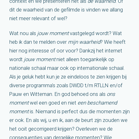
context en we presenteren het als
de waarheid
. Of
dit de waarheid van de gefilmde is vinden we allang
niet meer relevant of wel?
Wat nou als
jouw moment
vastgelegd wordt? Wat
heb ik dan te melden over
mijn waarheid
? Wie heeft
hier nog interesse of oor voor? Dankzij het internet
wordt
jouw moment
niet alleen toegankelijk op
nationale schaal maar ook op internationale schaal.
Als je geluk hebt kun je ze eindeloos te zien krijgen bij
diverse programma’s zoals DWDD t/m RTLLN en/of
Pauw en Witteman. En god behoed ons als
ons
moment
wel een goed en niet
een beschamend
moment
is. Niemand is perfect dus die momenten zijn
er ook. En als wij, u en ik, aan de beurt zijn zouden we
het ooit gecorrigeerd krijgen? Overleven we de
consequenties van dergelijke momenten? Wie